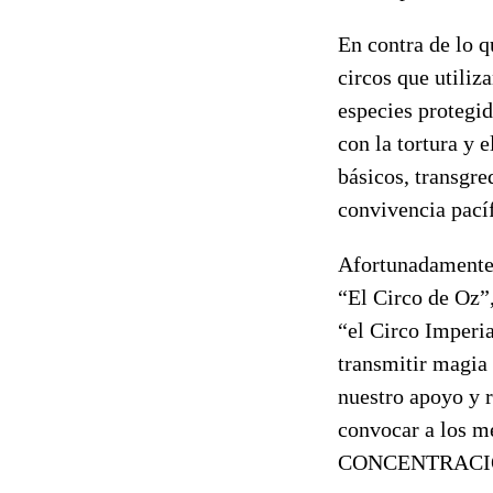
En contra de lo q
circos que utiliz
especies protegid
con la tortura y 
básicos, transgre
convivencia pacíf
Afortunadamente,
“El Circo de Oz”
“el Circo Imperia
transmitir magia y
nuestro apoyo y r
convocar a los m
CONCENTRACION 