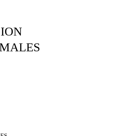
ION
IMALES
LES