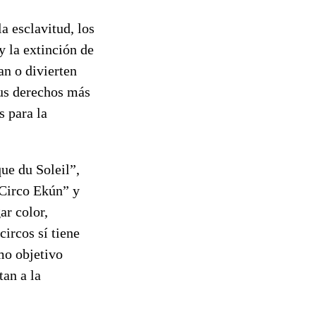
a esclavitud, los
y la extinción de
an o divierten
sus derechos más
s para la
ue du Soleil”,
 Circo Ekún” y
ar color,
circos sí tiene
mo objetivo
an a la