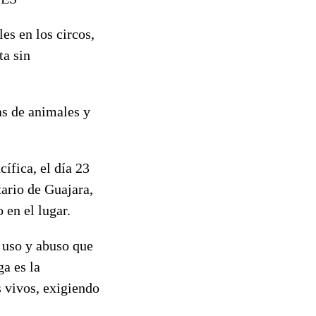
es en los circos,
a sin
as de animales y
ífica, el día 23
tario de Guajara,
 en el lugar.
l uso y abuso que
ga es la
s vivos, exigiendo