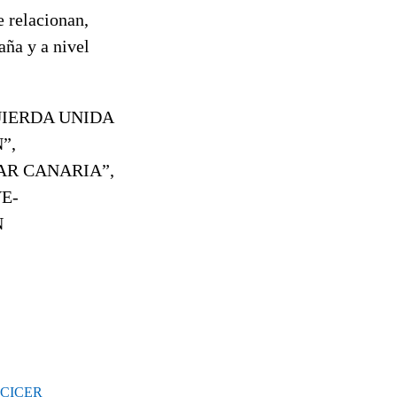
e relacionan,
aña y a nivel
UIERDA UNIDA
”,
AR CANARIA”,
E-
N
 CICER