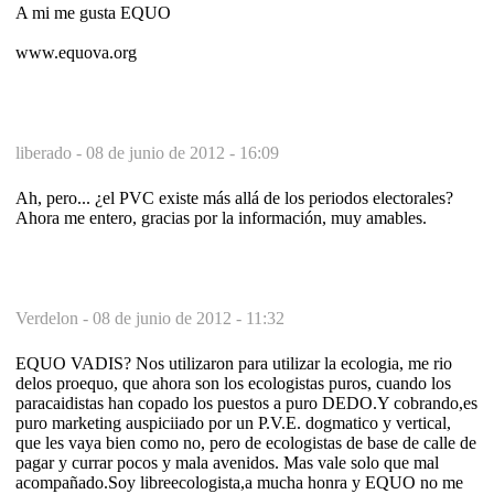
A mi me gusta EQUO
www.equova.org
liberado -
08 de junio de 2012 - 16:09
Ah, pero... ¿el PVC existe más allá de los periodos electorales?
Ahora me entero, gracias por la información, muy amables.
Verdelon -
08 de junio de 2012 - 11:32
EQUO VADIS? Nos utilizaron para utilizar la ecologia, me rio
delos proequo, que ahora son los ecologistas puros, cuando los
paracaidistas han copado los puestos a puro DEDO.Y cobrando,es
puro marketing auspiciiado por un P.V.E. dogmatico y vertical,
que les vaya bien como no, pero de ecologistas de base de calle de
pagar y currar pocos y mala avenidos. Mas vale solo que mal
acompañado.Soy libreecologista,a mucha honra y EQUO no me