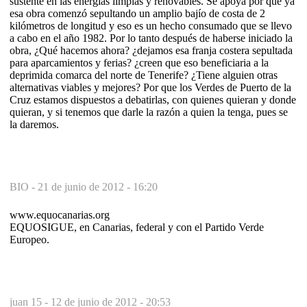
sustente en las energías limpias y renovables. Se apoya por que ya
esa obra comenzó sepultando un amplio bajío de costa de 2
kilómetros de longitud y eso es un hecho consumado que se llevo
a cabo en el año 1982. Por lo tanto después de haberse iniciado la
obra, ¿Qué hacemos ahora? ¿dejamos esa franja costera sepultada
para aparcamientos y ferias? ¿creen que eso beneficiaria a la
deprimida comarca del norte de Tenerife? ¿Tiene alguien otras
alternativas viables y mejores? Por que los Verdes de Puerto de la
Cruz estamos dispuestos a debatirlas, con quienes quieran y donde
quieran, y si tenemos que darle la razón a quien la tenga, pues se
la daremos.
BIO -
21 de junio de 2012 - 16:20
www.equocanarias.org
EQUOSIGUE, en Canarias, federal y con el Partido Verde
Europeo.
juan 15 -
12 de junio de 2012 - 20:53