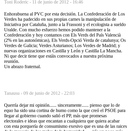
Toni Roderic -
11 de junio de 2012 - 16:46
Enhorabuena al PVC por esta decisión. La Confederación de Los
Verdes ha padecido en sus propias carnes la manipulación de
Iniciativa por Cataluña, junto a la Frassoni y el ecologista a sueldo
Uralde. Con mucho esfuerzo hemos podido mantener a la
Confederación y hoy contamos con Els Verds del País Valencià
(2% en las autonómicas), Els Verds-Opció Verda de catalunya; Os
Verdes de Galicia; Verdes Asturianos; Los Verdes de Madrid; y
nuevas organizaciones en Castilla y León y Castilla La Mancha.
Ni que decir tiene que estáis convocados a nuestra próxima
reunión.
Un abrazo fraternal.
Tanausu -
09 de junio de 2012 - 22:03
Querría dejar mi opinión...... sinceramente...... pienso que lo de
equo ha sido una cortina de humo como la que creó el PSOE para
llegar al gobierno cuando salió el PP, más que promesas
electorales e ideas que encantan a cualquiera que quiera acabar
con esta porquería de consumismo exesivo que es una de las raices