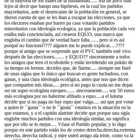
de la mayoria de los males de la humanidad...... iría un poco más
lejos al decir que barajo una hipótesis, en la cual los partidos
mayoritarios, ante el desencanto de la población en general, se
dieron cuenta de que se les iban a escapar las elecciones, ya que
los electores estaban por barrer pa casa votando partidos
minoritarios con ideología ecologica, ya que la población cada vez
estába más concienciada, así crearon EQUO, una marca que
engloba el cambio que de verdad hace falta....... pero si es así
porqué no funcionó???? alguien me lo puede explicar.....????
porque al amigo que se sorprende que el PVC también esté vivo
después de las elecciones........ y EQUO?? sinceramente a todos
los amigos que leen el ecoboletín y están invirtiendo un pokito de
su tiempo en leerme, decirles que, de fiarme..... siempre me fiaré
de unas siglas que lo único que buscan es gente luchadora, con
ganas, y una clara ideología ecológica, antes que nos que dicen
que comparten mis ideas..... pero si no pago la cuota no me dejan
ser un super ecologista europeo....... sinceramente..... soy 50 euros
más ecologista por no haberme afiliado a equo.....a el luisma
decirle que si no paga no hay equo que valga..... asi que por votar
a quien le ``gusta´´ o no le ``gusta´´ estamos en la situación en la
que estamos, y a el capitán alatriste decirle que porque una sigla
englobe muchos partidos con una ideología similar, no significa
que por ello se lo mejor..... Véase el Partido popular, y lo digo
porque en este partido están los de centro derecha,derecha,extrema
derecha, derecha radical, y mire usted amigo ala triste, como va la