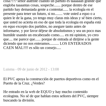
cosa???? señor alatriste cuando un partido es taaaaaan grande que
engloba taaaantas cosas, sospeche....... porque dentro de ese
partido hay demasiada gente a contentar...... la ecología en el
presente para tener un futuro, si no........ vote usted a equo o a
quien le de la gana, yo tengo muy claras mis ideas y sé bien cierto,
que usted no acierta en eso de que toda la ecologia en españa está
en equo excepto dos partidos, no asegure tanto antes de
informarse, y por favor déjese de absolutismos y sea un poco mas
humilde usando un encabezado como..... en mi opinion, yo creo
que.... me parece que...... porque de entrada al dirijirse a la gente
diciendo que no nos enteramos.......... LOS ENTERADOS
CAEN MAL!!!! es sólo un consejo.....
Luisma -
09 de junio de 2012 - 13:08
El PVC apoya la construcción de puertos deportivos como en el
Puerto de la Cruz. ¿Verdes?
He entrado en la web de EQUO y hay mucho contenido
ecologista. No sé de que hablan estos señores del PVC, siempre
buscando la división.