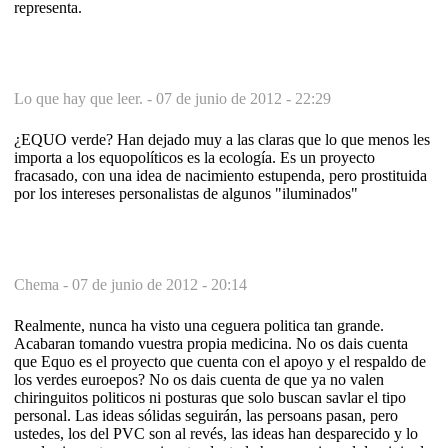
representa.
Lo que hay que leer. -
07 de junio de 2012 - 22:29
¿EQUO verde? Han dejado muy a las claras que lo que menos les
importa a los equopolíticos es la ecología. Es un proyecto
fracasado, con una idea de nacimiento estupenda, pero prostituida
por los intereses personalistas de algunos "iluminados"
Chema -
07 de junio de 2012 - 20:14
Realmente, nunca ha visto una ceguera politica tan grande.
Acabaran tomando vuestra propia medicina. No os dais cuenta
que Equo es el proyecto que cuenta con el apoyo y el respaldo de
los verdes euroepos? No os dais cuenta de que ya no valen
chiringuitos politicos ni posturas que solo buscan savlar el tipo
personal. Las ideas sólidas seguirán, las persoans pasan, pero
ustedes, los del PVC son al revés, las ideas han desparecido y lo