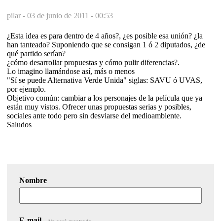
pilar -
03 de junio de 2011 - 00:53
¿Esta idea es para dentro de 4 años?, ¿es posible esa unión? ¿la
han tanteado? Suponiendo que se consigan 1 ó 2 diputados, ¿de
qué partido serían?
¿cómo desarrollar propuestas y cómo pulir diferencias?.
Lo imagino llamándose así, más o menos
"Sí se puede Alternativa Verde Unida" siglas: SAVU ó UVAS,
por ejemplo.
Objetivo común: cambiar a los personajes de la película que ya
están muy vistos. Ofrecer unas propuestas serias y posibles,
sociales ante todo pero sin desviarse del medioambiente.
Saludos
Nombre
E-mail