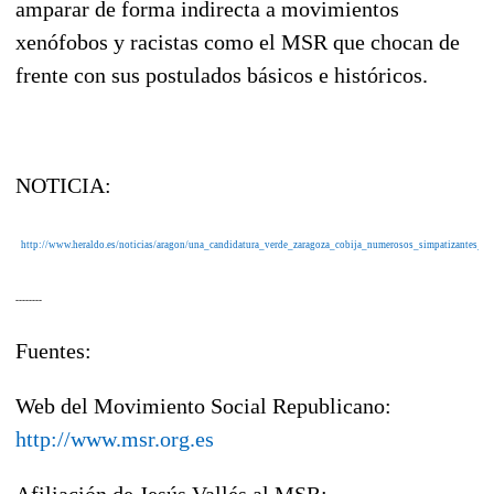
amparar de forma indirecta a movimientos
xenófobos y racistas como el MSR que chocan de
frente con sus postulados básicos e históricos.
NOTICIA:
http://www.heraldo.es/noticias/aragon/una_candidatura_verde_zaragoza_cobija_numerosos_simpatizantes_par
--------
Fuentes:
Web del Movimiento Social Republicano:
http://www.msr.org.es
Afiliación de Jesús Vallés al MSR: