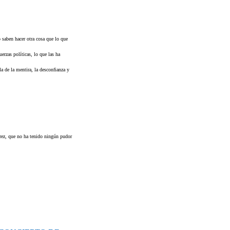
o saben hacer otra cosa que lo que
erzas políticas, lo que las ha
a de la mentira, la desconfianza y
érez, que no ha tenido ningún pudor