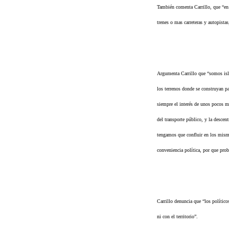
También comenta Carrillo, que “en 
trenes o mas carreteras y autopista
Argumenta Carrillo que “somos isla
los terrenos donde se construyan pa
siempre el interés de unos pocos me
del transporte público, y la descent
tengamos que confluir en los mismo
conveniencia política, por que pro
Carrillo denuncia que “los polític
ni con el territorio”.