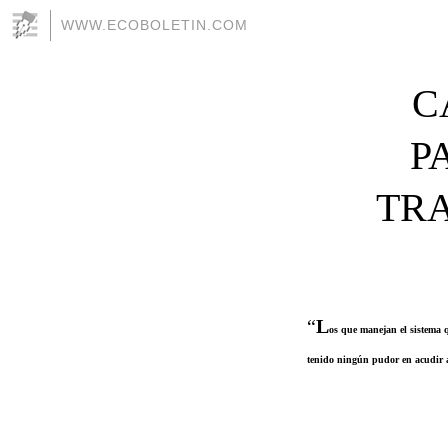
WWW.ECOBOLETIN.COM
C
P
TR
“
L
os que manejan el sistema q
tenido ningún pudor en acudir a 