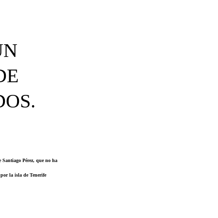
UN
DE
OS.
de Santiago Pérez, que no ha
or la isla de Tenerife