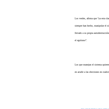
Los verdes, afirma que “ya esta cla
siempre han hecho, manipular el si
llevado a su propia autodestrucción
el egoísmo”.
Los que manejan el sistema quieren
en acudir a las elecciones en coali