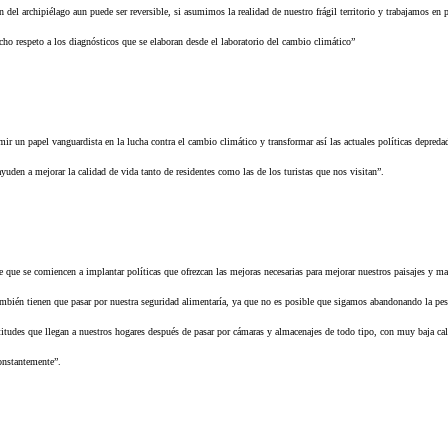
ón del archipiélago aun puede ser reversible, si asumimos la realidad de nuestro frágil territorio y trabajamos e
cho respeto a los diagnósticos que se elaboran desde el laboratorio del cambio climático”
mir un papel vanguardista en la lucha contra el cambio climático y transformar así las actuales políticas depredado
yuden a mejorar la calidad de vida tanto de residentes como las de los turistas que nos visitan”.
e que se comiencen a implantar políticas que ofrezcan las mejoras necesarias para mejorar nuestros paisajes y ma
mbién tienen que pasar por nuestra seguridad alimentaría, ya que no es posible que sigamos abandonando la pesca
itudes que llegan a nuestros hogares después de pasar por cámaras y almacenajes de todo tipo, con muy baja cal
onstantemente”.