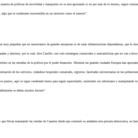
materia de políticas de movilidad y transportes no se esta apostando si no por mas de lo mismo, seguir consum
s, algo que es totalmente insostenible en un territorio como el nuestro”.
s muy pequeñas que no necesitamos de grandes autopistas ni de caras infraestructuras depredadoras, que lo únic
radas y destinos, por lo cual -dice Carrillo- son solo estrategias comerciales y mercantilistas que no van a favor
tidos en las entrañas de la política por el poder financiero. Mientras las grandes ciudades Europea han apostado 
ralización de los servicios, creándose hospitales comarcales, registros, facultades universitarias en las poblacio
s puntos, aquí se sigue vendiendo humo para seguir especulando, mintiendo sin ruborizarse y manipulando la i
bablemente se deben muchos favores”.
os que llevan manejando las riendas de Canarias desde que comenzó su andadura esta precaria democracia, no han 