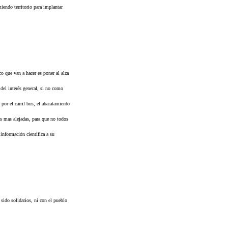
iendo territorio para implantar
o que van a hacer es poner al alza
 del interés general, si no como
por el carril bus, el abaratamiento
nes mas alejadas, para que no todos
nformación científica a su
sido solidarios, ni con el pueblo