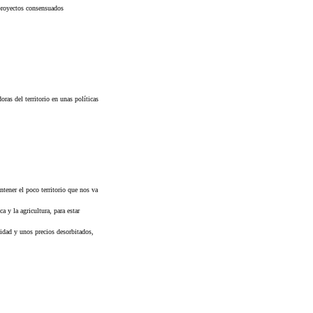
n proyectos consensuados
ras del territorio en unas políticas
ntener el poco territorio que nos va
 y la agricultura, para estar
idad y unos precios desorbitados,