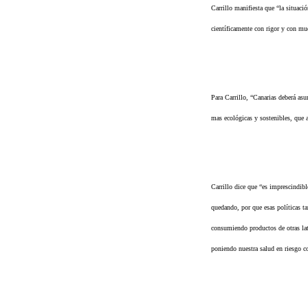
Carrillo manifiesta que “la situaci
científicamente con rigor y con mu
Para Carrillo, “Canarias deberá asu
mas ecológicas y sostenibles, que a
Carrillo dice que “es imprescindibl
quedando, por que esas políticas ta
consumiendo productos de otras lat
poniendo nuestra salud en riesgo c