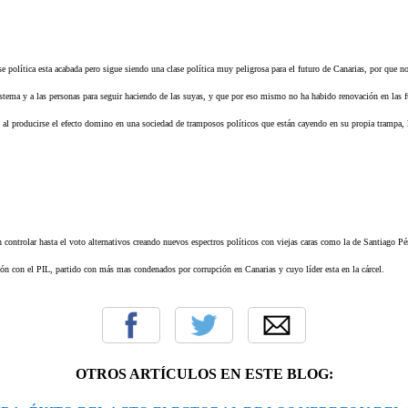
se política esta acabada pero sigue siendo una clase política muy peligrosa para el futuro de Canarias, por que n
stema y a las personas para seguir haciendo de las suyas, y que por eso mismo no ha habido renovación en las fu
 al producirse el efecto domino en una sociedad de tramposos políticos que están cayendo en su propia trampa, l
 controlar hasta el voto alternativos creando nuevos espectros políticos con viejas caras como la de Santiago P
ción con el PIL, partido con más mas condenados por corrupción en Canarias y cuyo líder esta en la cárcel.
OTROS ARTÍCULOS EN ESTE BLOG: