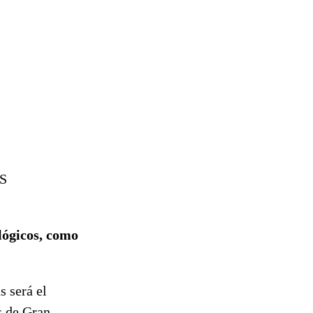
S
lógicos, como
 será el
s de Gran