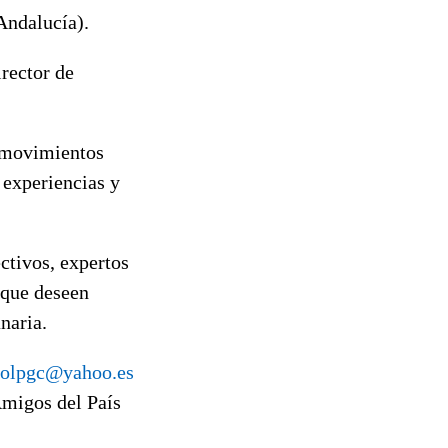
Andalucía).
rector de
y movimientos
 experiencias y
ectivos, expertos
 que deseen
naria.
solpgc@yahoo.es
Amigos del País