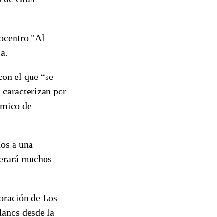
iocentro "Al
ia.
con el que “se
 caracterizan por
ímico de
nos a una
nerará muchos
boración de Los
danos desde la