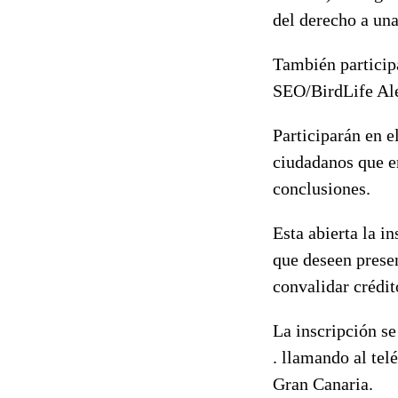
del derecho a un
También particip
SEO/BirdLife Al
Participarán en 
ciudadanos que en
conclusiones.
Esta abierta la i
que deseen presen
convalidar crédit
La inscripción s
. llamando al te
Gran Canaria.