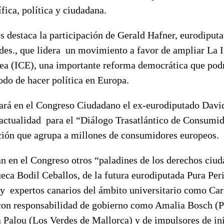
ífica, política y ciudadana.
s destaca la participación de Gerald Hafner, eurodiput
des., que lidera un movimiento a favor de ampliar La I
a (ICE), una importante reforma democrática que pod
odo de hacer política en Europa.
ará en el Congreso Ciudadano el ex-eurodiputado Dav
a actualidad para el “Diálogo Trasatlántico de Consumi
ción que agrupa a millones de consumidores europeos.
n en el Congreso otros “paladines de los derechos ciu
eca Bodil Ceballos, de la futura eurodiputada Pura Per
y expertos canarios del ámbito universitario como Carl
 con responsabilidad de gobierno como Amalia Bosch (P
 Palou (Los Verdes de Mallorca) y de impulsores de ini