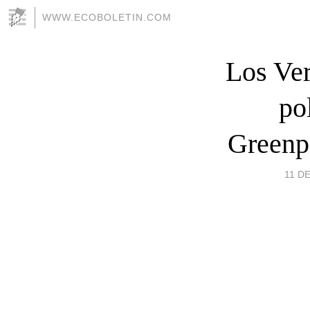
WWW.ECOBOLETIN.COM
Los Ver
po
Greenp
11 DE