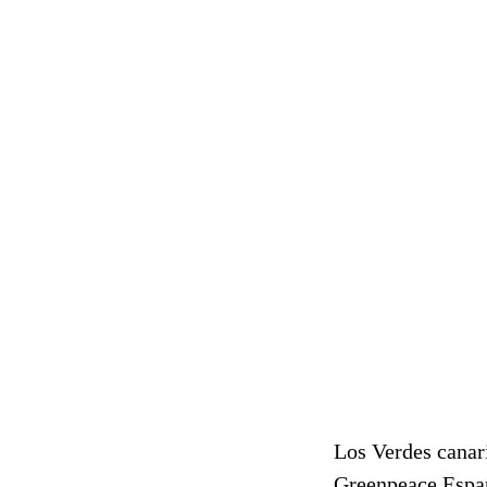
Los Verdes canari
Greenpeace España