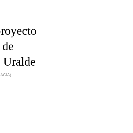
proyecto
 de
 Uralde
ACIA)