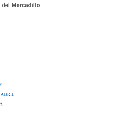
s del
Mercadillo
E
ABRIL.
CA