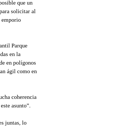
posible que un
ara solicitar al
u emporio
antil Parque
das en la
de en polígonos
tan ágil como en
mucha coherencia
 este asunto”.
s juntas, lo