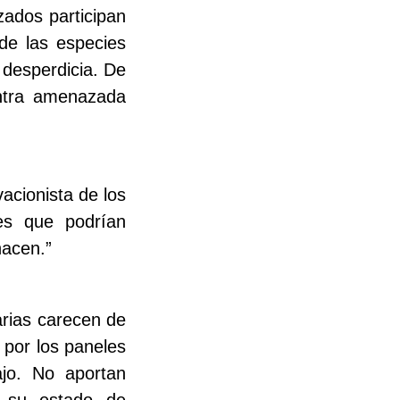
zados participan
de las especies
 desperdicia. De
ntra amenazada
acionista de los
es que podrían
hacen.”
rias carecen de
 por los paneles
ajo. No aportan
y su estado de