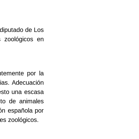
odiputado de Los
s zoológicos en
ntemente por la
ias. Adecuación
iesto una escasa
nto de animales
ión española por
es zoológicos.