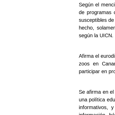
Según el mencio
de programas o
susceptibles de
hecho, solame
según la UICN.
Afirma el eurod
zoos en Canar
participar en p
Se afirma en e
una política ed
informativos, 
información b