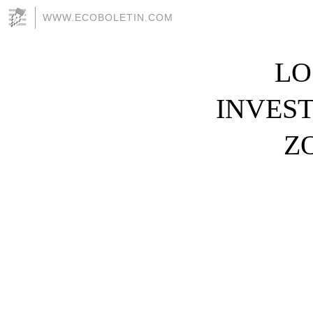
WWW.ECOBOLETIN.COM
LO
INVES
Z