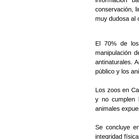
conservación, l
muy dudosa al c
El 70% de los
manipulación d
antinaturales.
público y los a
Los zoos en Can
y no cumplen l
animales expues
Se concluye en
integridad físic