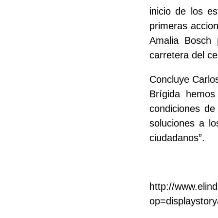
inicio de los e
primeras accio
Amalia Bosch p
carretera del ce
Concluye Carlo
Brígida hemo
condiciones de 
soluciones a l
ciudadanos”.
http://www.eli
op=displaystor