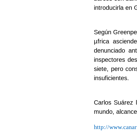
introducirla en
Según Greenpeac
µfrica asciend
denunciado an
inspectores de
siete, pero con
insuficientes.
Carlos Suárez l
mundo, alcance 
http://www.canar