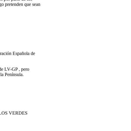
uego pretenden que sean
eración Española de
 de LV-GP , pero
la Península.
 LOS VERDES