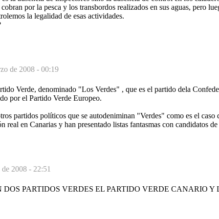
s cobran por la pesca y los transbordos realizados en sus aguas, pero l
rolemos la legalidad de esas actividades.
?
zo de 2008 - 00:19
artido Verde, denominado "Los Verdes" , que es el partido dela Confed
do por el Partido Verde Europeo.
otros partidos políticos que se autodeniminan "Verdes" como es el caso
n real en Canarias y han presentado listas fantasmas con candidatos de 
 de 2008 - 22:51
 DOS PARTIDOS VERDES EL PARTIDO VERDE CANARIO Y