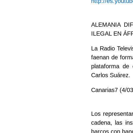
http://es.yout
ALEMANIA DI
ILEGAL EN ÁF
La Radio Televi
faenan de forma
plataforma de 
Carlos Suárez.
Canarias7 (4/03
Los representan
cadena, las in
barcos con band