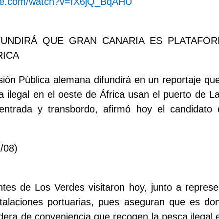
ube.com/watch?v=fX6jQ_BqAHU
FUNDIRÁ QUE GRAN CANARIA ES PLATAFO
RICA
sión Pública alemana difundirá en un reportaje qu
 ilegal en el oeste de África usan el puerto de
entrada y transbordo, afirmó hoy el candidato
/08)
tes de Los Verdes visitaron hoy, junto a repres
stalaciones portuarias, pues aseguran que es do
era de conveniencia que recogen la pesca ilegal 