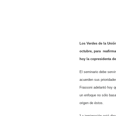
Los Verdes de la Unió
octubre, para
reafirma
hoy la copresidenta d
El seminario debe servi
acuerden sus prioridades 
Frassoni adelantó hoy qu
un enfoque no sólo basad
origen de éstos.
'La inmigración está dire