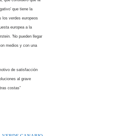
ativo' que tiene la
s los verdes europeos
uesta europea a la
rstein.
'No pueden llegar
con medios y con una
otivo de satisfacción
luciones al grave
tras costas”
A. VERDE CANARIO