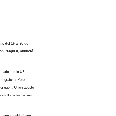
, del 16 al 20 de
ón irregular, anunció
 Estados de la UE
 migratoria.
Pero
por que la Unión adopte
sarrollo de los países
na, que consideró que la