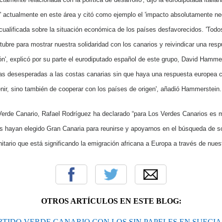
' actualmente en este área y citó como ejemplo el 'impacto absolutamente neg
cualificada sobre la situación económica de los países desfavorecidos.
'Todo
ubre para mostrar nuestra solidaridad con los canarios y reivindicar una resp
ón', explicó por su parte el eurodiputado español de este grupo, David Hamme
as desesperadas a las costas canarias sin que haya una respuesta europea 
enir, sino también de cooperar con los países de origen', añadió Hammerstein.
 Verde Canario, Rafael Rodríguez ha declarado “para Los Verdes Canarios es m
 hayan elegido Gran Canaria para reunirse y apoyarnos en el búsqueda de so
tario que está significando la emigración africana a Europa a través de nues
OTROS ARTÍCULOS EN ESTE BLOG:
RTIDO VERDE CANARIO CON LOS SIN PAPELES EN SUECI