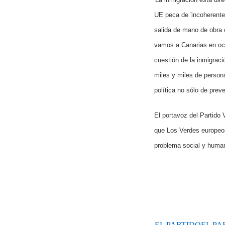
UE peca de 'incoherente
salida de mano de obra 
vamos a Canarias en oct
cuestión de la inmigraci
miles y miles de person
política no sólo de prev
El portavoz del Partido
que Los Verdes europeos
problema social y humani
EL PARTIDOEL PA