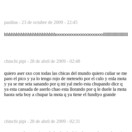
paulina -
23 de octubre de 2009 - 22:45
hhhhhhhhhhhhhhhhhhhhhhoooooooooooooooooooollllllllllllllllllll
chinchi pipi -
28 de abril de 2009 - 02:48
quiero aser sxo con todas las chicas del mundo quiero culiar se me
paro el pico y ya lo tengo rojo de meteselo por el culo y enla mota
y ya se me seta sanando por q mi yal melo esta chupando dice q
ya esta cansada de aserlo chao esta llorando por q le duele la mota
haora sela boy a chupar la mota q ya tiene el fundiyo grande
chinchi pipi -
28 de abril de 2009 - 02:31